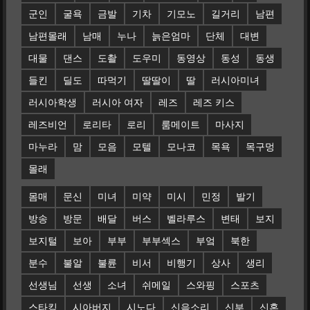
군인
굴욕
금발
기차
기모노
길거리
남편
남편몰래
남매
누나
늙은엄마
단체
대변
대물
댄스
도촬
도우미
동영상
동성
동생
들킨
딜도
따먹기
딸딸이
딸
러시아미녀
러시아학생
러시아 여자
레즈
레즈 키스
레즈비언
로리타
로리
룸메이트
마사지
마누라
맘
모음
모텔
모나코
목욕
목구멍
몰래
몸매
문신
미녀
미약
미시
민정
발기
방송
방문
배달
버스
벨라루스
변태
보지
보지털
보아
부부
부부섹스
부엌
북한
분수
불알
불륜
비서
비행기
상사
생리
선생님
선생
소녀
쉬메일
스와핑
스포츠
스타킹
시아버지
시노다
신음소리
신부
신혼