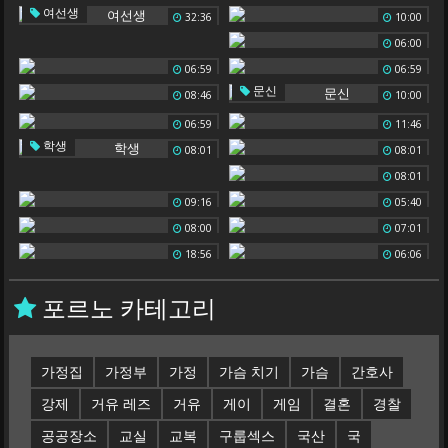
여선생
32:36
10:00
06:00
06:59
06:59
문신
08:46
10:00
06:59
11:46
학생
08:01
08:01
08:01
09:16
05:40
08:00
07:01
18:56
06:06
포르노 카테고리
가정집
가정부
가정
가슴 치기
가슴
간호사
강제
거유 레즈
거유
게이
게임
결혼
경찰
공공장소
교실
교복
구룹섹스
국산
국