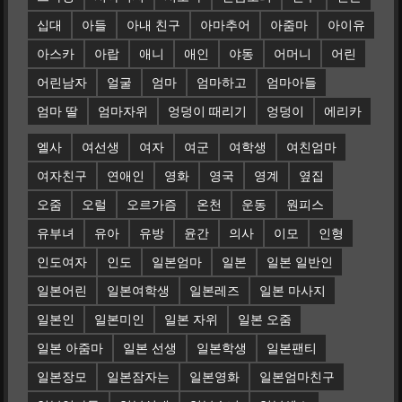
십대
아들
아내 친구
아마추어
아줌마
아이유
아스카
아랍
애니
애인
야동
어머니
어린
어린남자
얼굴
엄마
엄마하고
엄마아들
엄마 딸
엄마자위
엉덩이 때리기
엉덩이
에리카
엘사
여선생
여자
여군
여학생
여친엄마
여자친구
연애인
영화
영국
영계
옆집
오줌
오럴
오르가즘
온천
운동
원피스
유부녀
유아
유방
윤간
의사
이모
인형
인도여자
인도
일본엄마
일본
일본 일반인
일본어린
일본여학생
일본레즈
일본 마사지
일본인
일본미인
일본 자위
일본 오줌
일본 아줌마
일본 선생
일본학생
일본팬티
일본장모
일본잠자는
일본영화
일본엄마친구