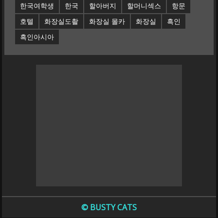
한국여학생
한국
할아버지
할머니섹스
항문
호텔
화장실도촬
화장실 몰카
화장실
흑인
흑인아시아
© BUSTY CATS