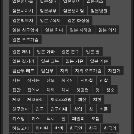
일본엄마들
일본십대
일본수녀
일본섹스
일본사까시
일본부부
일본보지털
일본병원
일본백보지
일본무삭제
일본 화장실
일본 친구엄마
일본 처녀
일본 지하철
일본 의사
일본 오르가즘
일본 애니
일본 아빠
일본 분수
일본 딸
일본 길거리
일본 교복
일본 거유
일본 가슴
임산부 레즈
임산부
자위
자위 오르가즘
자전거
자는
잠자는
장모
중국인
지하철
진찰
집안
집에서
처제
처녀
첫경험
첫
청소
체코
체코파티
체코스와핑
최신
치한
친구엄마
친구
친구아내
침입
침
커플
키스방
키스
택시
털
패밀리
포썸
하드코어
하이틴
학생
한국인
한구
한국의